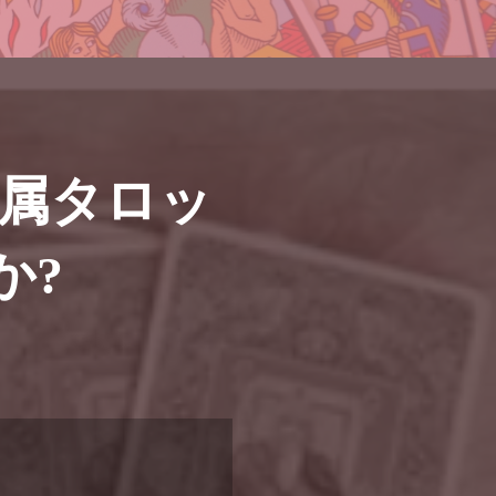
属タロッ
か?