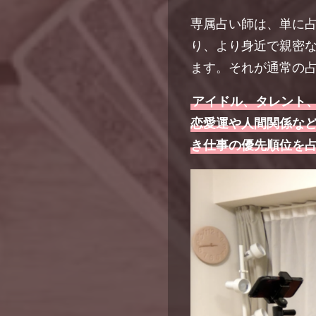
専属占い師は、単に
り、より身近で親密
ます。それが通常の
アイドル、タレント
恋愛運や人間関係な
き仕事の優先順位を