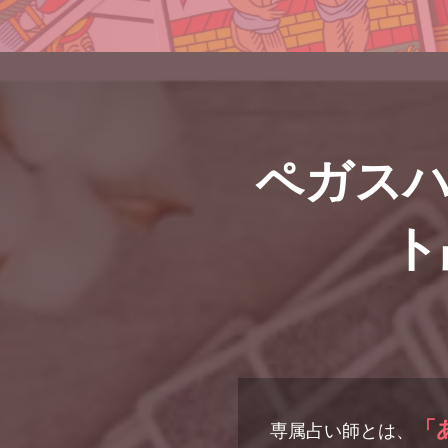
ペガス
ト
「
専属占い師とは、