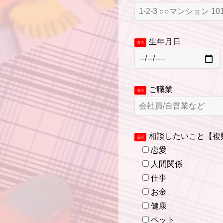
生年月日
必須
ご職業
必須
相談したいこと【複
必須
恋愛
人間関係
仕事
お金
健康
ペット