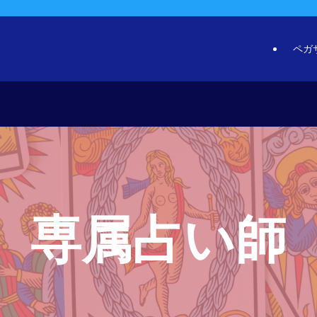
ペガ
専属占い師